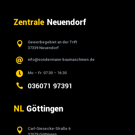
Zentrale
Neuendorf

Gewerbegebiet an der Trift
37339 Neuendorf

info@sondermann-baumaschinen.de

Mo – Fr: 07:30 – 16:30
036071 97391

NL
Göttingen

Carl-Giesecke-Straße 6
37079 Göttingen