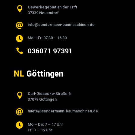

Gewerbegebiet an der Trift
37339 Neuendorf

info@sondermann-baumaschinen.de

Mo – Fr: 07:30 – 16:30
036071 97391

NL
Göttingen

Carl-Giesecke-Straße 6
37079 Göttingen

miete@sondermann-baumaschinen.de

Mo – Do: 7 – 17 Uhr
Fr: 7 – 15 Uhr