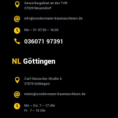

Gewerbegebiet an der Trift
37339 Neuendorf

info@sondermann-baumaschinen.de

Mo – Fr: 07:30 – 16:30
036071 97391

NL
Göttingen

Carl-Giesecke-Straße 6
37079 Göttingen

miete@sondermann-baumaschinen.de

Mo – Do: 7 – 17 Uhr
Fr: 7 – 15 Uhr