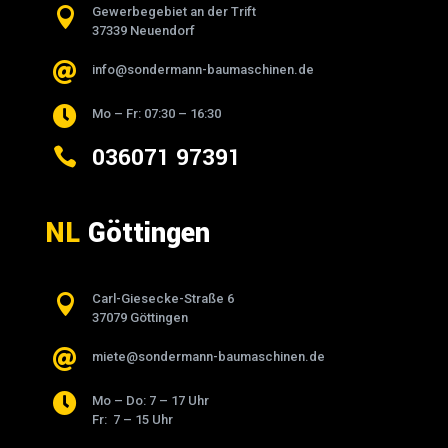

Gewerbegebiet an der Trift
37339 Neuendorf

info@sondermann-baumaschinen.de

Mo – Fr: 07:30 – 16:30
036071 97391

NL
Göttingen

Carl-Giesecke-Straße 6
37079 Göttingen

miete@sondermann-baumaschinen.de

Mo – Do: 7 – 17 Uhr
Fr: 7 – 15 Uhr