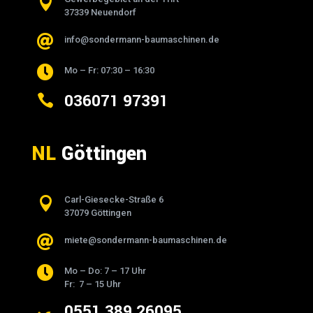

37339 Neuendorf

info@sondermann-baumaschinen.de

Mo – Fr: 07:30 – 16:30
036071 97391

NL
Göttingen

Carl-Giesecke-Straße 6
37079 Göttingen

miete@sondermann-baumaschinen.de

Mo – Do: 7 – 17 Uhr
Fr: 7 – 15 Uhr
0551 389 26095