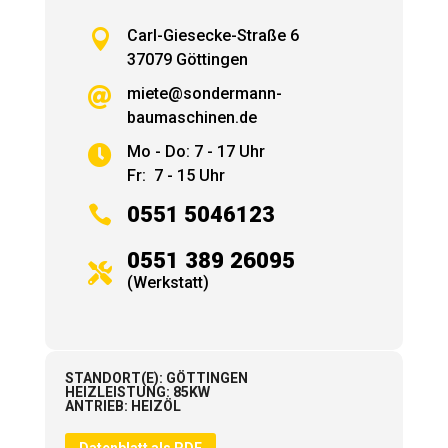

Carl-Giesecke-Straße 6
37079 Göttingen
miete@sondermann-

baumaschinen.de
Mo - Do: 7 - 17 Uhr

Fr: 7 - 15 Uhr

0551 5046123
0551 389 26095

(Werkstatt)
STANDORT(E)
:
GÖTTINGEN
HEIZLEISTUNG
:
85KW
ANTRIEB
:
HEIZÖL
Datenblatt als PDF