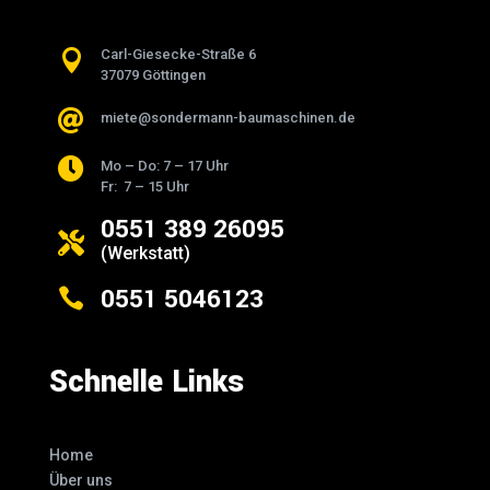

Carl-Giesecke-Straße 6
37079 Göttingen

miete@sondermann-baumaschinen.de

Mo – Do: 7 – 17 Uhr
Fr: 7 – 15 Uhr
0551 389 26095

(Werkstatt)
0551 5046123

Schnelle Links
Home
Über uns