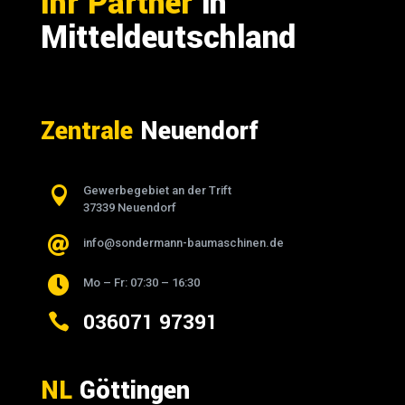
Ihr Partner
in
Mitteldeutschland
Zentrale
Neuendorf

Gewerbegebiet an der Trift
37339 Neuendorf

info@sondermann-baumaschinen.de

Mo – Fr: 07:30 – 16:30
036071 97391

NL
Göttingen