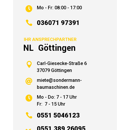
Mo - Fr: 08:00 - 17:00


036071 97391
IHR ANSPRECHPARTNER
NL Göttingen

Carl-Giesecke-Straße 6
37079 Göttingen
miete@sondermann-

baumaschinen.de
Mo - Do: 7 - 17 Uhr

Fr: 7 - 15 Uhr

0551 5046123
0551 389 26095