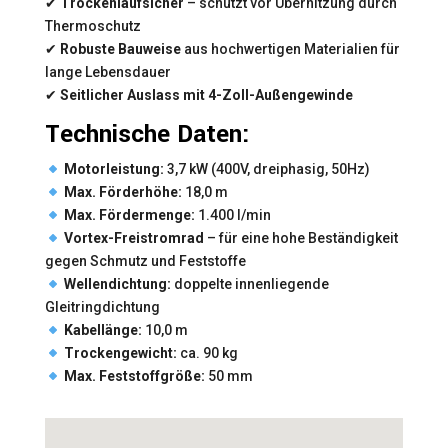
✔
Trockenlaufsicher
– schützt vor Überhitzung durch
Thermoschutz
✔
Robuste Bauweise
aus hochwertigen Materialien für
lange Lebensdauer
✔
Seitlicher Auslass mit 4-Zoll-Außengewinde
Technische Daten:
Motorleistung:
3,7 kW (400V, dreiphasig, 50Hz)
Max. Förderhöhe:
18,0 m
Max. Fördermenge:
1.400 l/min
Vortex-Freistromrad
– für eine hohe Beständigkeit
gegen Schmutz und Feststoffe
Wellendichtung:
doppelte innenliegende
Gleitringdichtung
Kabellänge:
10,0 m
Trockengewicht:
ca. 90 kg
Max. Feststoffgröße:
50 mm