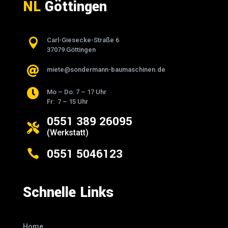
NL
Göttingen

Carl-Giesecke-Straße 6
37079 Göttingen

miete@sondermann-baumaschinen.de

Mo – Do: 7 – 17 Uhr
Fr: 7 – 15 Uhr
0551 389 26095

(Werkstatt)
0551 5046123

Schnelle Links
Home