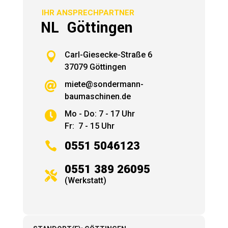
IHR ANSPRECHPARTNER
NL Göttingen

Carl-Giesecke-Straße 6
37079 Göttingen
miete@sondermann-

baumaschinen.de
Mo - Do: 7 - 17 Uhr

Fr: 7 - 15 Uhr

0551 5046123
0551 389 26095

(Werkstatt)