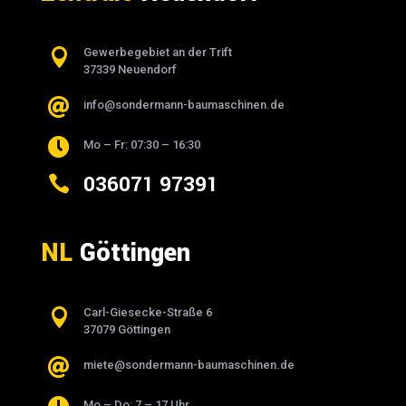

Gewerbegebiet an der Trift
37339 Neuendorf

info@sondermann-baumaschinen.de

Mo – Fr: 07:30 – 16:30
036071 97391

NL
Göttingen

Carl-Giesecke-Straße 6
37079 Göttingen

miete@sondermann-baumaschinen.de
Mo – Do: 7 – 17 Uhr