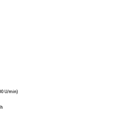
00 U/min)
ch