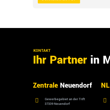
KONTAKT
Ihr Partner
in 
Zentrale
Neuendorf
NL

Gewerbegebiet an der Trift

37339 Neuendorf