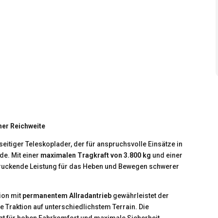
her Reichweite
lseitiger Teleskoplader, der für anspruchsvolle Einsätze in
de. Mit einer
maximalen Tragkraft von 3.800 kg
und einer
ndruckende Leistung für das Heben und Bewegen schwerer
ion mit
permanentem Allradantrieb
gewährleistet der
 Traktion auf unterschiedlichstem Terrain. Die
t für hohen Fahrkomfort und maximale Sicherheit.