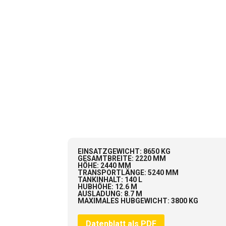
EINSATZGEWICHT
:
8650 KG
GESAMTBREITE
:
2220 MM
HÖHE
:
2440 MM
TRANSPORTLÄNGE
:
5240 MM
TANKINHALT
:
140 L
HUBHÖHE
:
12.6 M
AUSLADUNG
:
8.7 M
MAXIMALES HUBGEWICHT
:
3800 KG
Datenblatt als PDF