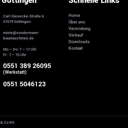
Göttingen
Schnelle Links
Home
Carl-Giesecke-Straße 6
37079 Göttingen
Über uns
Vermietung
miete@sondermann-
Verkauf
baumaschinen.de
Downloads
Kontakt
Mo – Do: 7 – 17 Uhr
Fr: 7 – 15 Uhr
0551 389 26095
(Werkstatt)
0551 5046123
 & Co KG