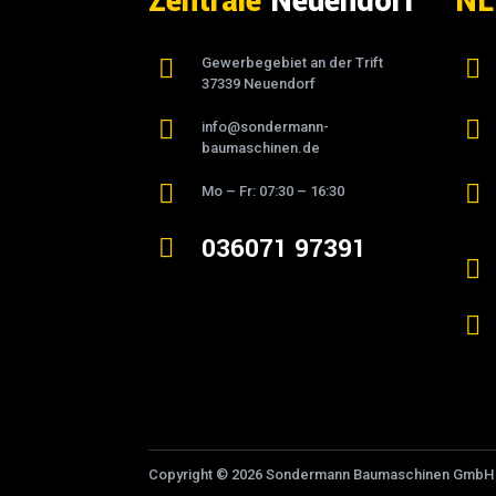
Zentrale
Neuendorf
NL

Gewerbegebiet an der Trift

37339 Neuendorf


info@sondermann-
baumaschinen.de


Mo – Fr: 07:30 – 16:30
036071 97391



Copyright © 2026 Sondermann Baumaschinen GmbH