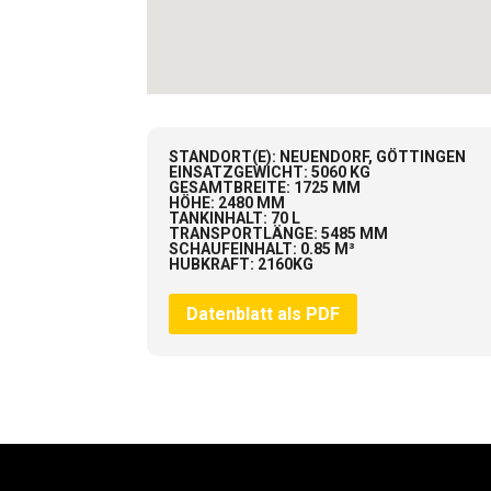
STANDORT(E)
:
NEUENDORF, GÖTTINGEN
EINSATZGEWICHT
:
5060 KG
GESAMTBREITE
:
1725 MM
HÖHE
:
2480 MM
TANKINHALT
:
70 L
TRANSPORTLÄNGE
:
5485 MM
SCHAUFEINHALT
:
0.85 M³
HUBKRAFT
:
2160KG
Datenblatt als PDF