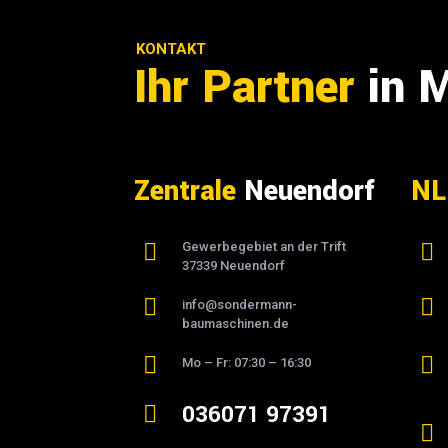
KONTAKT
Ihr Partner
in 
Zentrale
Neuendorf
NL

Gewerbegebiet an der Trift

37339 Neuendorf


info@sondermann-
baumaschinen.de


Mo – Fr: 07:30 – 16:30
036071 97391

