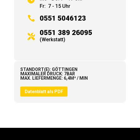
Fr: 7 - 15 Uhr

0551 5046123
0551 389 26095

(Werkstatt)
STANDORT(E)
:
GÖTTINGEN
MAXIMALER DRUCK
:
7BAR
MAX. LIEFERMENGE
:
6,4M³ / MIN
Datenblatt als PDF