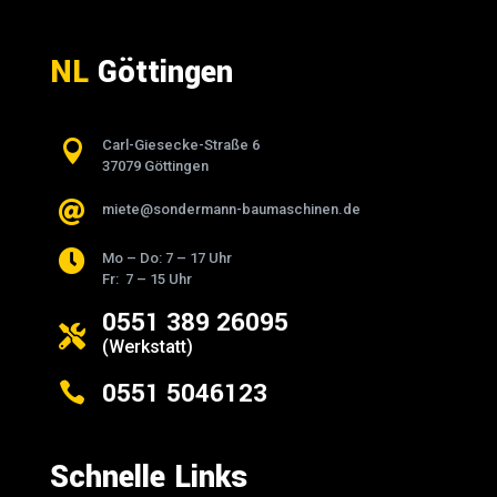
NL
Göttingen

Carl-Giesecke-Straße 6
37079 Göttingen

miete@sondermann-baumaschinen.de

Mo – Do: 7 – 17 Uhr
Fr: 7 – 15 Uhr
0551 389 26095

(Werkstatt)
0551 5046123

Schnelle Links