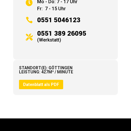
Mo - Do: 7 - 17 Uhr

Fr: 7 - 15 Uhr

0551 5046123
0551 389 26095

(Werkstatt)
STANDORT(E)
:
GÖTTINGEN
LEISTUNG
:
427M³ / MINUTE
Datenblatt als PDF