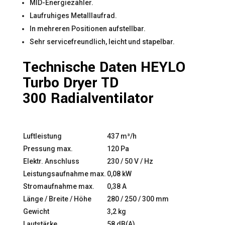
MID-Energiezähler.
Laufruhiges Metalllaufrad.
In mehreren Positionen aufstellbar.
Sehr servicefreundlich, leicht und stapelbar.
Technische Daten HEYLO
Turbo Dryer TD
300 Radialventilator
Luftleistung
437 m³/h
Pressung max.
120 Pa
Elektr. Anschluss
230 / 50 V / Hz
Leistungsaufnahme max.
0,08 kW
Stromaufnahme max.
0,38 A
Länge / Breite / Höhe
280 / 250 / 300 mm
Gewicht
3,2 kg
Lautstärke
58 dB(A)