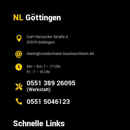
NL
Göttingen

Carl-Giesecke-Straße 6
37079 Göttingen

miete@sondermann-baumaschinen.de

Mo – Do: 7 – 17 Uhr
Fr: 7 – 15 Uhr
0551 389 26095

(Werkstatt)
0551 5046123

Schnelle Links