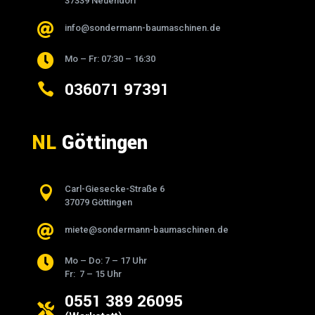
37339 Neuendorf

info@sondermann-baumaschinen.de

Mo – Fr: 07:30 – 16:30
036071 97391

NL
Göttingen

Carl-Giesecke-Straße 6
37079 Göttingen

miete@sondermann-baumaschinen.de

Mo – Do: 7 – 17 Uhr
Fr: 7 – 15 Uhr
0551 389 26095
