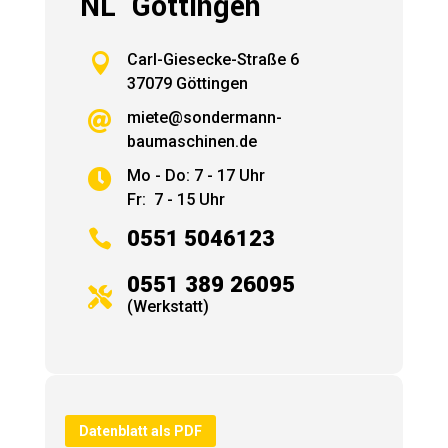
NL Göttingen

Carl-Giesecke-Straße 6
37079 Göttingen
miete@sondermann-

baumaschinen.de
Mo - Do: 7 - 17 Uhr

Fr: 7 - 15 Uhr

0551 5046123
0551 389 26095

(Werkstatt)
Datenblatt als PDF