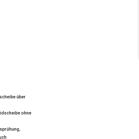
scheibe über
idscheibe ohne
esprühung,
uch