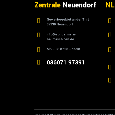
Zentrale
Neuendorf
NL

Gewerbegebiet an der Trift

37339 Neuendorf


info@sondermann-
baumaschinen.de


Mo – Fr: 07:30 – 16:30
036071 97391


