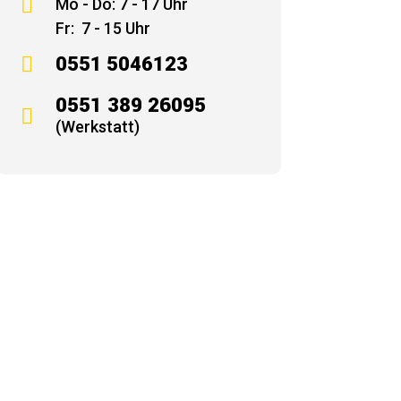

Mo - Do: 7 - 17 Uhr
Fr: 7 - 15 Uhr

0551 5046123
0551 389 26095

(Werkstatt)