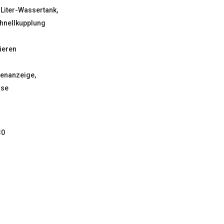
Liter-Wassertank,
hnellkupplung
ieren
efenanzeige,
mse
30