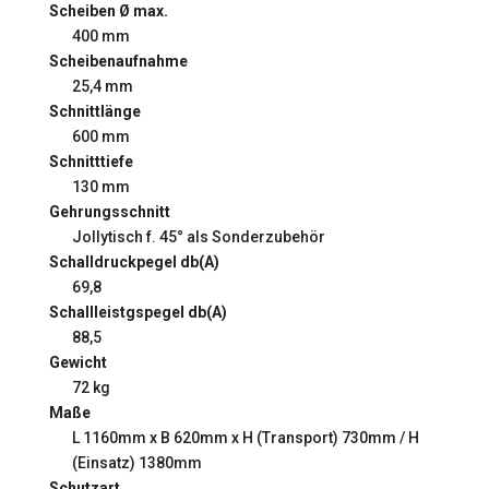
Scheiben Ø max.
400 mm
Scheibenaufnahme
25,4 mm
Schnittlänge
600 mm
Schnitttiefe
130 mm
Gehrungsschnitt
Jollytisch f. 45° als Sonderzubehör
Schalldruckpegel db(A)
69,8
Schallleistgspegel db(A)
88,5
Gewicht
72 kg
Maße
L 1160mm x B 620mm x H (Transport) 730mm / H
(Einsatz) 1380mm
Schutzart