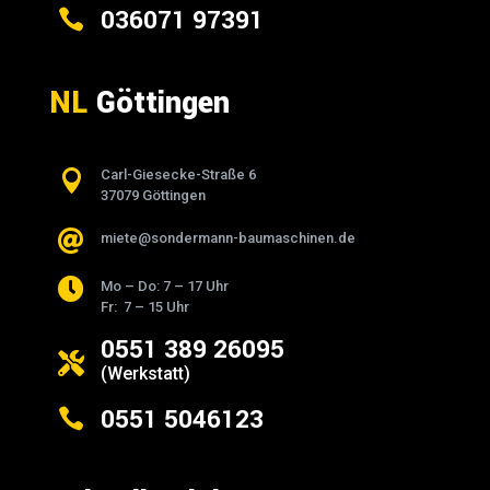
036071 97391

NL
Göttingen

Carl-Giesecke-Straße 6
37079 Göttingen

miete@sondermann-baumaschinen.de

Mo – Do: 7 – 17 Uhr
Fr: 7 – 15 Uhr
0551 389 26095

(Werkstatt)
0551 5046123
