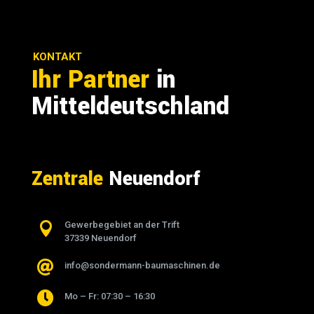
KONTAKT
Ihr Partner
in
Mitteldeutschland
Zentrale
Neuendorf

Gewerbegebiet an der Trift
37339 Neuendorf

info@sondermann-baumaschinen.de

Mo – Fr: 07:30 – 16:30