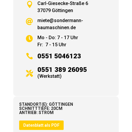

Carl-Giesecke-Straße 6
37079 Göttingen
miete@sondermann-

baumaschinen.de
Mo - Do: 7 - 17 Uhr

Fr: 7 - 15 Uhr

0551 5046123
0551 389 26095

(Werkstatt)
STANDORT(E)
:
GÖTTINGEN
SCHNITTTIEFE
:
20CM
ANTRIEB
:
STROM
Datenblatt als PDF