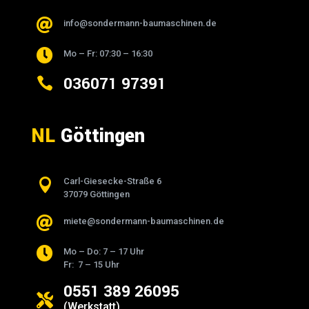

info@sondermann-baumaschinen.de

Mo – Fr: 07:30 – 16:30
036071 97391

NL
Göttingen

Carl-Giesecke-Straße 6
37079 Göttingen

miete@sondermann-baumaschinen.de

Mo – Do: 7 – 17 Uhr
Fr: 7 – 15 Uhr
0551 389 26095

(Werkstatt)