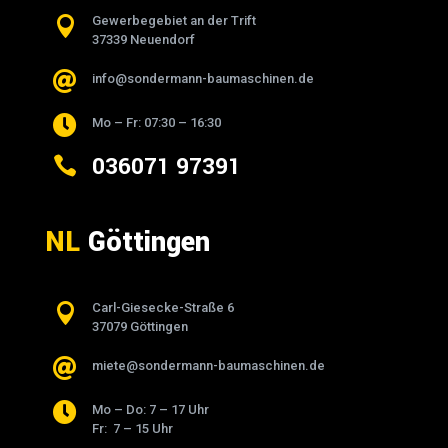

Gewerbegebiet an der Trift
37339 Neuendorf

info@sondermann-baumaschinen.de

Mo – Fr: 07:30 – 16:30
036071 97391

NL
Göttingen

Carl-Giesecke-Straße 6
37079 Göttingen

miete@sondermann-baumaschinen.de

Mo – Do: 7 – 17 Uhr
Fr: 7 – 15 Uhr