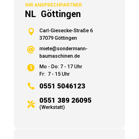
IHR ANSPRECHPARTNER
NL Göttingen

Carl-Giesecke-Straße 6
37079 Göttingen
miete@sondermann-

baumaschinen.de
Mo - Do: 7 - 17 Uhr

Fr: 7 - 15 Uhr

0551 5046123
0551 389 26095

(Werkstatt)