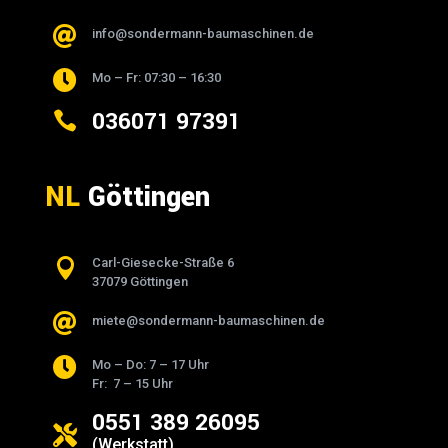

info@sondermann-baumaschinen.de

Mo – Fr: 07:30 – 16:30
036071 97391

NL
Göttingen

Carl-Giesecke-Straße 6
37079 Göttingen

miete@sondermann-baumaschinen.de

Mo – Do: 7 – 17 Uhr
Fr: 7 – 15 Uhr
0551 389 26095

(Werkstatt)