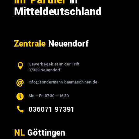
Mitteldeutschland
Zentrale
Neuendorf

Gewerbegebiet an der Trift
37339 Neuendorf

info@sondermann-baumaschinen.de

Mo – Fr: 07:30 – 16:30
036071 97391

NL
Göttingen