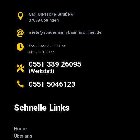

Carl-Giesecke-Straße 6
37079 Göttingen

miete@sondermann-baumaschinen.de

Mo – Do: 7 – 17 Uhr
Fr: 7 – 15 Uhr
0551 389 26095

(Werkstatt)
0551 5046123

Schnelle Links
Home
Über uns